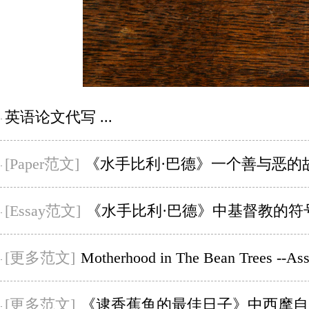
英语论文代写 ...
·
[Paper范文]
《水手比利·巴德》一个善与恶的故事--美国P
·
[Essay范文]
《水手比利·巴德》中基督教的符号--E
·
[更多范文]
Motherhood in The Bean Trees --
·
[更多范文]
《逮香蕉鱼的最佳日子》中西摩自杀的原因 --美国Ass
·