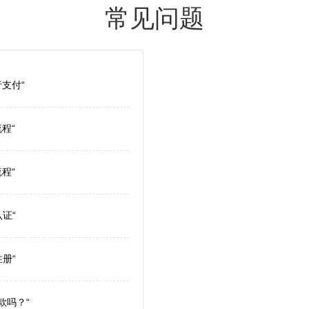
常见问题
支付“
程“
程“
认证“
注册“
款吗？“