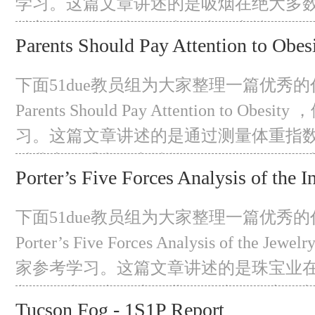
学习。这篇文章讲述的是吸烟在绝大多
越普遍，越来越多的大学生在心情不好
Parents Should Pay Attention to Obes
烟。然而，这些大学生是否应该合法吸
是争论不休的话题，至今仍未达成一致
下面51due教员组为大家整理一篇优秀的
那些年满18岁的人可以被允许吸烟，因
Parents Should Pay Attention to Obe
习。这篇文章讲述的是通过测量体重指数
以儿童体重和身高计算的BMI，父母可
Porter’s Five Forces Analysis of the I
胖。与同年龄和性别的同龄人相比，体重指
以上的儿童被认为超重，实际上，甚至8
下面51due教员组为大家整理一篇优秀的
也被归类为肥胖风险人群。
Porter’s Five Forces Analysis of the Jew
家参考学习。这篇文章讲述的是珠宝业
都很有竞争力。该行业可分为三个主要
Tucson Fog - 1S1P Report