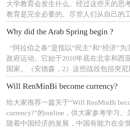
会
大学教育会发生什么。经过这些天的思
教育是完全必要的。尽管人们从自己的
的东西可能更有针对性，但对一个完整
Why did the Arab Spring begin ?
够。大学教育是必不可少的。这是培养
塑造一个人的性格，帮助人们对自己的
“阿拉伯之春”是指以“民主”和“经济”
的头脑，并为社会提供有用的公民身份
政府运动。它始于2010年底在北非和西
国家。（安德森，2）这些战役包括突尼
亚、也门、叙利亚等。这些运动使许多
Will RenMinBi become currency?
政府的控制，其迅速蔓延引起了世界各
阿拉伯之春的导火索是突尼斯发生的自
给大家推荐一篇关于“Will RenMinBi becom
伯之春，现代通信技术和互联网发挥了
currency?”的outline，供大家参考
随着中国经济的发展，中国有能力在全