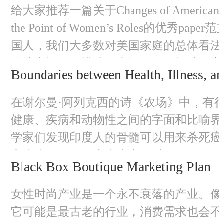
Women’s Roles
读不包含这样的细节。这一特点在伯罗
给大家推荐一篇关于Changes of American F
格拉底的道歉和方法论中都有明确的体现。 Acc
the Point of Women’s Roles的优秀p
Thomas and
国人，我们大多数对美国家庭的总体看
籍或电视剧的描述。当谈到一个标准的
Boundaries between Health, Illness, a
中涌动的大多数想法都是一个父亲、一
The Farm
孩子或孩子的集合，不管是中国人还是
在谢尔曼·阿列克西的诗《农场》中，有
负着养家糊口的责任，
健康、疾病和动物性之间的字面和比喻
学家们发现印度人的骨髓可以用来杀死
和疾病的界限。癌症患者可以用别人的
Black Box Boutique Marketing Plan
是说，有些人的健康是基于别人的痛苦
界导致了一个关键问题。有些痛苦是可
女性时尚产业是一个永不衰落的产业。
现其他好事，而其他人认为痛苦是普遍
它可能是最古老的行业，消费需求也会