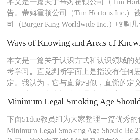
本文是一篇关于蒂姆霍顿公司（Tim Horton
硅灰、天然火山灰等辅助胶凝材料配制
告。蒂姆霍顿公司（Tim Hortons Inc
水泥，取得了许多成功。此外，波特兰
司（Burger King Worldwide Inc.
顿公司（Tim Hortons Inc.）才开始
Ways of Knowing and Areas of Know
公司总部的员工，这与汉堡王环球公司（Burg
Worldwide Inc.）被豪
本文是一篇关于认识方式和认识领域的
考学习。直觉判断字面上是指没有任何
定。我认为，它与直觉相似，直觉的定
有经过任何有意识的推理过程的情况下
Minimum Legal Smoking Age Should
案。我非常同意这样的说法，即知道的
们检查我们的判断，不管是不是本能的。 Inst
下面51due教员组为大家整理一篇优秀的
judgment litera
Minimum Legal Smoking Age Should