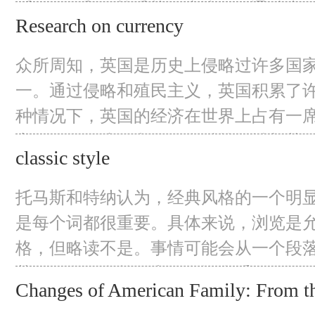
币“人民币”，尊重其经济地位。通过这
Research on currency
读者一个关于人民币国际化进程的全面
几个部分向读者展示具体的分析。本文
众所周知，英国是历史上侵略过许多国
货币产生的背景。通过对世界货币的历
一。通过侵略和殖民主义，英国积累了
种情况下，英国的经济在世界上占有一
家开始在经济、文化、金融等领域与英
classic style
系。在这种关系中，货币英镑被用于国
易。因此，有必要对货币史进行研究。
托马斯和特纳认为，经典风格的一个明
历史。 As is known to all,
是每个词都很重要。具体来说，浏览是
格，但略读不是。事情可能会从一个段
落，但在一个单元中，有许多重要的细
Changes of American Family: From th
须高度注意。这也是一个与略读非常重