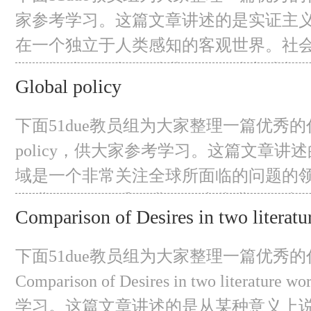
以李小龙的经典功夫以及爱国主义和个
家参考学习。这篇文章讲述的是实证主
题，为人
在一个独立于人类感知的客观世界。社
规律构成的，与物质世界的形成方式相
Global policy
持有的另一种信念是，现象之间的因果
这种因果关系可以通过其存在的经验证
下面51due教员组为大家整理一篇优秀的代写
观察将产生一个准确或接近准确的现实
policy，供大家参考学习。这篇文章讲
域是一个非常关注全球所面临的问题的
个进程还是一系列进程，这些进程创建
Comparison of Desires in two literatu
陆网络，以及各国之间的活动和互动流
目前的框架，私营和公营部门的机构正
下面51due教员组为大家整理一篇优秀的
制定多层次的政策。 Global policy
Comparison of Desires in two literat
学习。这篇文章讲述的是从某种意义上