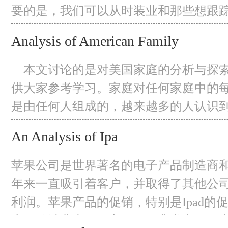
There are a lot
要的是，我们可以从时装业和那些想跟
潮流和流行品牌的人那里获得高额利润
Analysis of American Family
动和长远发展，时尚产业已经发展成为
业。价值链的每一部分都是相对透明的
本文讨论的是对美国家庭的分析与探索
心。与其他人不同的是，我们不仅关注
供大家参考学习。家庭对任何家庭中的
切关注那些不真正追求时尚的人，试图
是由任何人组成的，越来越多的人认识
种程度上对孩子的发展是必不可少的，
An Analysis of Ipa
人都在探索与家庭有关的几个问题，以
进行更成功的家庭教育，这是一种趋势
苹果公司是世界著名的电子产品制造商
题主要涉及过去如何界定家庭、如何描
年来一直吸引着客户，并取得了其他公
利润。苹果产品的促销，特别是Ipad的
上万的消费者购买方面做得非常出色。