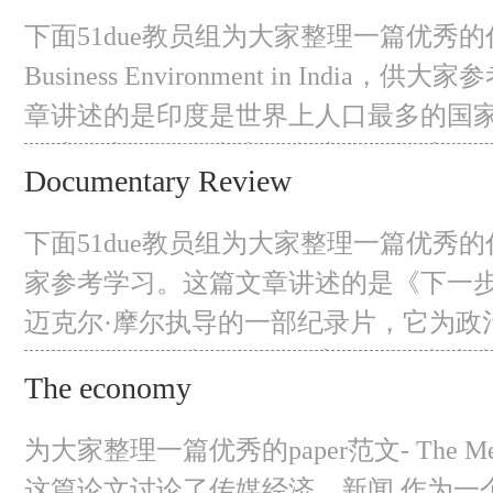
越来越重视食品的安全和营养。受粮食
下面51due教员组为大家整理一篇优秀的
响，许多人甚至会选择以更高的价格获
Business Environment in India
章讲述的是印度是世界上人口最多的国
经济体之一。历史上，印度的影响遍及
Documentary Review
法律和政治的角度探讨印度的商业环境
业、建筑业、互联网和电子商务方面的
下面51due教员组为大家整理一篇优秀
了在印度经营的外国公司面临的两个最
家参考学习。这篇文章讲述的是《下一
迈克尔·摩尔执导的一部纪录片，它为政
了许多值得思考的问题。它揭示了意大
The economy
兰、斯洛文尼亚、德国、葡萄牙、挪威
洲国家的社会价值、政府政策和一般就
为大家整理一篇优秀的paper范文- The Medi
着重分析两个国家：法国和挪威。在文
这篇论文讨论了传媒经济。新闻 作为一