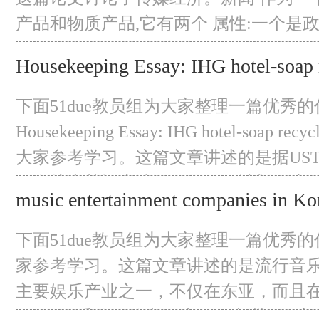
上，探讨这些国家就业关系的特点。
产品和物质产品,它有两个 属性:一个是
形态属性),另一个是商业属性。 媒体经
Housekeeping Essay: IHG hotel-soap 
其商品属性和操作的法律, 当然也必须
program
响。从一个经济的角度来看,我们可以清
下面51due教员组为大家整理一篇优秀的
种商品,但是 同时,我们必须指出,它
Housekeeping Essay: IHG hotel-soap rec
大家参考学习。这篇文章讲述的是据UST
正在扩大其酒店洗漱用品回收计划。该项
music entertainment companies in Ko
界”负责，旨在回收酒店客人的肥皂水，
debut K-pop singers aged 19 and a
可持续性。我同意IHG应采纳并促进这
下面51due教员组为大家整理一篇优秀
采用这种新
家参考学习。这篇文章讲述的是流行音
主要娱乐产业之一，不仅在东亚，而且
K-pop歌手的影响力已遍及各大洲。随