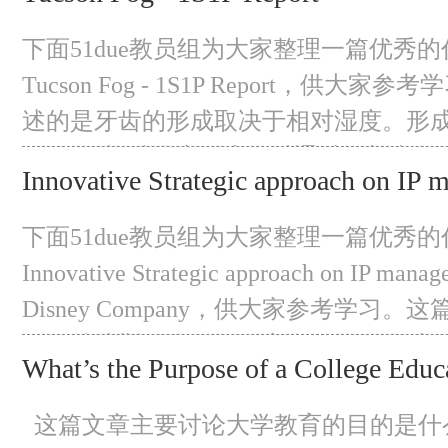
的部分，奢侈品部分，和溢价部分。由
生活中并不被认为是必需品，它使行业
下面51due教员组为大家整理一篇优秀的
为品牌意识和销售主
Tucson Fog - 1S1P Report，供大
述的是牙齿的形成取决于相对湿度。形
100%的相对湿度，这可以通过增加空
Innovative Strategic approach on IP
空气温度来实现。当一个区域的空气相
The Walt Disney Company
要稍微冷却一下，相对湿度就可以达到1
下面51due教员组为大家整理一篇优秀的
可能在这些地区形成。 Tucson
Innovative Strategic approach on IP mana
Disney Company，供大家参考学习
沃尔特迪斯尼公司是一家多元化的全球
What’s the Purpose of a College Educ
多个业务部门，包括媒体网络、公园和
娱乐和消费品以及互动。在迪士尼向美
这篇文章主要讨论大学教育的目的是什