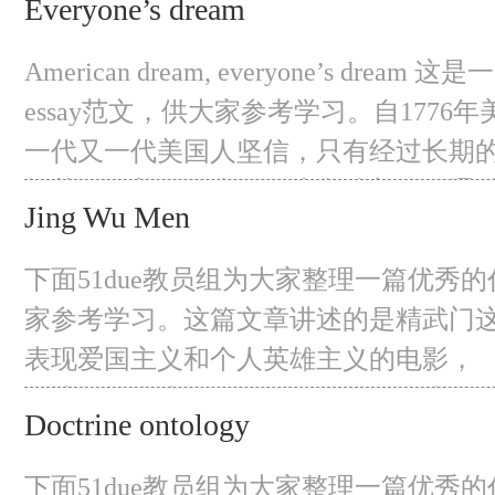
Everyone’s dream
分析苹果公司主页上发布的Ipad广告的
者更好地理解它。目标观众很可能是喜
American dream, everyone’s dre
背着又大又重的画板的年轻人，以及那
essay范文，供大家参考学习。自1776
看电影的人。 Apple,
一代又一代美国人坚信，只有经过长期
能获得更美好的生活，这意味着人们通
Jing Wu Men
勇气、创造力和决心走向繁荣，而不是
社会阶层和他人的帮助。在过去的两百
下面51due教员组为大家整理一篇优秀
励着全世界的年轻人来到这片土地上实
家参考学习。这篇文章讲述的是精武门
表现爱国主义和个人英雄主义的电影， 
《愤怒的拳头》，是Lo Wei于1972执
Doctrine ontology
英雄是李小龙。影片讲述了一个年轻人
的故事。他为老师报仇，为人民的荣誉
下面51due教员组为大家整理一篇优秀