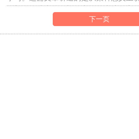
欲望的，或者说欲望是文化要表达的主
欲望也是文学表达的重要组成部分。将从
景、用象征手法表现欲望、欲望相关主
不起的盖茨比》和《欲望号街车