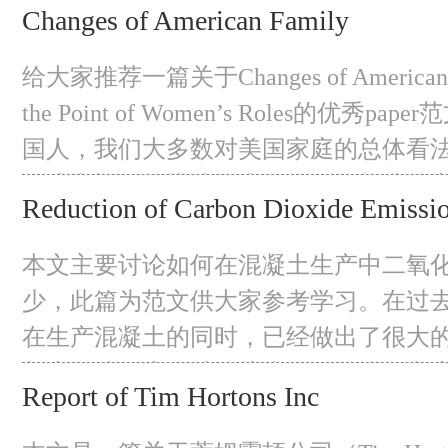
Changes of American Family
展，一个新出现的问题是K-pop歌手的
夺。韩国的音乐娱乐公司只应推出19岁及以
给大家推荐一篇关于Changes of American F
手，原因有三。 Sup
the Point of Women’s Roles的优秀p
国人，我们大多数对美国家庭的总体看
籍或电视剧的描述。当谈到一个标准的
Reduction of Carbon Dioxide Emissio
中涌动的大多数想法都是一个父亲、一
孩子或孩子的集合，不管是中国人还是
本文主要讨论如何在混凝土生产中二氧
负着养家糊口的
少，此篇为范文供大家参考学习。在过
在生产混凝土的同时，已经做出了很大
凝土的碳足迹。硅酸盐水泥、粉煤灰和
Report of Tim Hortons Inc
为常用的胶凝材料，常用于生产自密实
碳排放主要与波特兰水泥生产有关。用