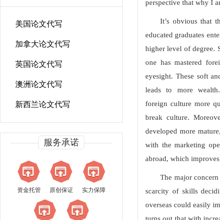
perspective that why I 
It’s obvious that 
美国论文代写
educated graduates ente
加拿大论文代写
higher level of degree.
one has mastered foreig
英国论文代写
eyesight. These soft an
澳洲论文代写
leads to more wealth
foreign culture more qu
新西兰论文代写
break culture. Moreove
developed more mature, 
服务承诺
with the marketing ope
abroad, which improves 
The major concern n
资金托管
原创保证
实力保障
scarcity of skills deci
overseas could easily i
turns out that with inc