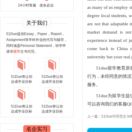
24小时客服
使命必达
as many of us employ si
degree local students, wh
关于我们
are not that adaptable 
market demand is not
51Due提供Essay，Paper，Report，
Assignment等学科作业的代写与辅导，
experience instead of ju
同时涵盖Personal Statement，转学申
come back to China or
请等
留学
文书代写。
university but your real
51due留学教
行为，未经同意的情况下，
51Due将让你
51Due将让你
达成学业目标
达成学业目标
服务。
51due为留学
可以咨询我们的客服QQ：
51Due将让你
51Due将让你
达成学业目标
达成学业目标
上一篇：51Due代写范文:Influe
名企实习