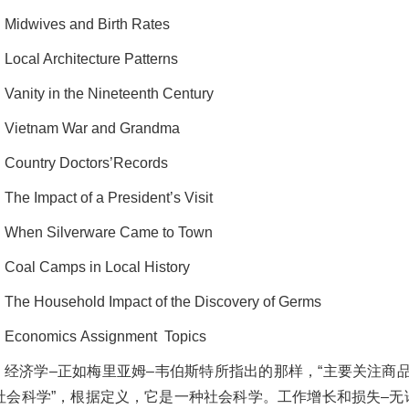
Midwives and Birth Rates
Local Architecture Patterns
Vanity in the Nineteenth Century
Vietnam War and Grandma
Country Doctors’Records
The Impact of a President’s Visit
When Silverware Came to Town
Coal Camps in Local History
The Household Impact of the Discovery of Germs
Economics Assignment Topics
经济学
–正如梅里亚姆–韦伯斯特所指出的那样，“主要关注商
社会科学”，根据定义，它是一种社会科学。工作增长和损失–无