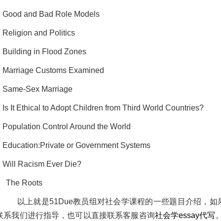
Good and Bad Role Models
Religion and Politics
Building in Flood Zones
Marriage Customs Examined
Same-Sex Marriage
Is It Ethical to Adopt Children from Third World Countries?
Population Control Around the World
Education:Private or Government Systems
Will Racism Ever Die?
The Roots
以上就是
51Due教员组对社会学课程的一些题目介绍，如
联系我们进行指导，也可以直接联系客服咨询
社会学essay代写