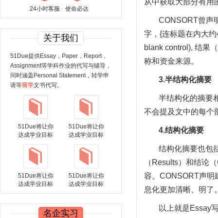
从中获取大部分有用
24小时客服
使命必达
CONSORT
字，{连标题在内大约400左右}
关于我们
blank contr
51Due提供Essay，Paper，Report，
称和资金来源。
Assignment等学科作业的代写与辅导，
同时涵盖Personal Statement，转学申
3.
半结构化摘要
请等
留学
文书代写。
半结构化的摘要
不会提及文中的每个
51Due将让你
51Due将让你
4.
结构化摘要
达成学业目标
达成学业目标
结构化摘要也包括了四
（Results）和结
容。CONSORT声明建
51Due将让你
51Due将让你
达成学业目标
达成学业目标
息化更加清晰、明了
以上就是Essa
名企实习